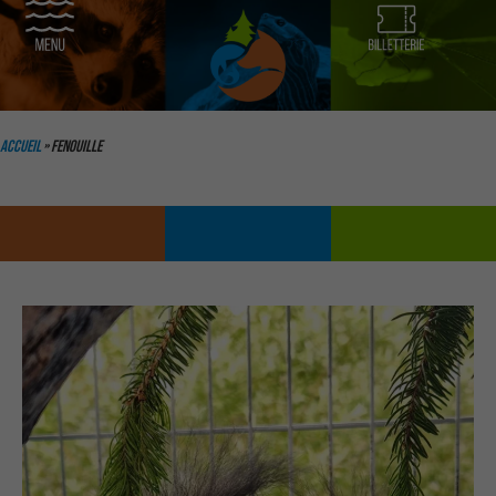
Aller
au
contenu
Accueil
»
Fenouille